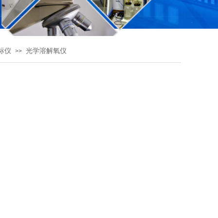
标仪
光学溶解氧仪
>>