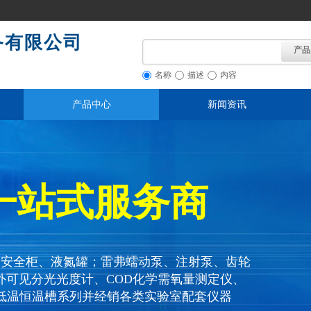
备有限公司
产品
名称
描述
内容
产品中心
新闻资讯
一站式服务商
物安全柜、液氮罐；雷弗蠕动泵、注射泵、齿轮
外可见分光光度计、COD化学需氧量测定仪、
低温恒温槽系列并经销各类实验室配套仪器