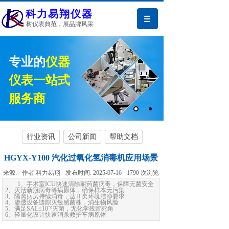
科力易翔仪器
树仪表典范，展品牌风采
专业的
仪器
仪表一站式
服务商
行业资讯
公司新闻
帮助文档
HGYX-Y100 汽化过氧化氢消毒机应用场景
来源:
作者:
科力易翔
发布时间:
2025-07-16
1790
次浏览
​​1、手术室ICU快速清除耐药菌病毒，保障无菌安全
​​2、灭活新冠病毒等病原体，确保样本无污染
​​3、隔离病房持续消毒，达Ⅱ类环境洁净要求
​​4、渗透设备缝隙灭敏感菌株，消生物风险
​​5、满足SAL≤10⁻⁶灭菌，无化学残留死角
​​6、轻量化设计快速消杀救护车病原体