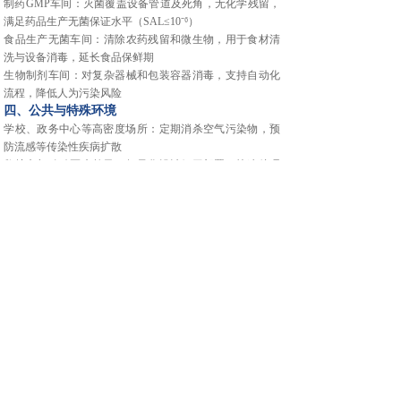
‌制药GMP车间‌：灭菌覆盖设备管道及死角，无化学残留，
满足药品生产无菌保证水平（SAL≤10⁻⁶）‌
‌食品生产无菌车间‌：清除农药残留和微生物，用于食材清
洗与设备消毒，延长食品保鲜期‌
‌生物制剂车间‌：对复杂器械和包装容器消毒，支持自动化
流程，降低人为污染风险‌
四、公共与特殊环境
‌学校、政务中心等高密度场所‌：定期消杀空气污染物，预
防流感等传染性疾病扩散‌
‌救护车与移动医疗单元‌：轻量化设计便于部署，快速处理
密闭空间病原体，提升应急响应效率‌
️ 注意事项
该设备需在密闭环境运行，启动前需撤离人员或确保人机
共存安全浓度‌
区别于家用机型（如等离子消毒机），HGYX-Y100适用于
专业高要求场景，非日常环境‌
上一篇：
无
下一篇：
实验室配备冷藏箱HLR-310F的必要性