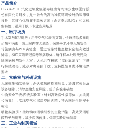
产品简介
HGYX-Y100 汽化过氧化氢消毒机由青岛海尔生物医疗股
份有限公司研发，是一款专为高洁净度环境设计的医用级
设备，其核心优势在于高效灭菌（杀灭率≥99.9%）和无残
留特性，适用于以下专业应用场景‌
一、医疗场所
‌手术室与ICU病房‌：用于空气和表面灭菌，快速清除多重耐
药菌和病毒，防止院内交叉感染，保障手术环境无菌安全‌
‌传染病房与PCR实验室‌：通过管路对接生物安全柜高效过
滤器，彻底灭活新冠病毒等病原体，确保样本处理无污染‌
‌隔离病房与新生儿室‌：人机共存模式（需达标浓度）下进
行持续消毒，减少对患者的干扰，支持医院Ⅱ类环境洁净
要求‌
二、实验室与科研设施
‌无菌微生物实验室‌：杀灭敏感菌株和病毒，渗透实验台及
设备缝隙，消除生物安全风险，提升实验准确性‌
‌生物安全三级/四级实验室‌：针对高致病性病原体（如埃博
拉病毒），实现空气和深层空间灭菌，符合国际生物安全
标准‌
‌动物实验房‌：控制动物活动引发的生物污染，高效灭活细
菌孢子与病毒，减少疾病传播，保障实验动物健康‌
三、工业与制药领域