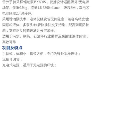
雷弗手持采样蠕动泵BX600S，便携设计适配野外/无电源
场景。仅重0.9kg，流量1.8-3300mL/min，吸程8米，双电芯
电池续航20-30分钟。
采用蠕动泵技术，液体仅触软管无阀阻塞，兼容高粘度/含
固颗粒液体。多泵头/软管快换防交叉污染，配高强度防护
箱，支持正反转调速满足分层采样。
适用于污水、制药、石油等行业采样及腐蚀性液体传输，
高效可靠
功能及特点
手持式，体积小，携带方便，专门为野外采样设计；
流量可调节；
充电式电源，适用于无电源的环境；
可装配多种规格的泵头，更换软管简单方便，流量范围
大；
最大吸程8米；
电池续航时间：20～30min（单电池，具体续航时间视所
用泵头及软管不同有所变化）；
技术参数
电压：DC10.8V可充电电池
流量范围：1.8～3300ml/min
转速范围：30～340转/分钟
重量：0.9Kg