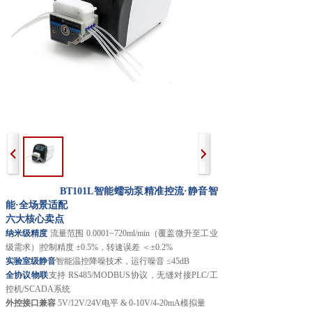
BT101L智能蠕动泵精准控流·静音智
能·全场景适配
六大核心卖点
纳米级精度
流量范围 0.0001~720ml/min（覆盖微升至工业
级需求）|控制精度 ±0.5%，转速误差 ＜±0.2%
实验室级静音
智能温控降噪技术，运行噪音 ≤45dB
全协议物联
支持 RS485/MODBUS协议，无缝对接PLC/工
控机/SCADA系统
外控接口兼容
5V/12V/24V电平 & 0-10V/4-20mA模拟量