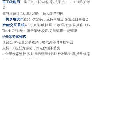
军工级耐用
三防工艺（防尘/防潮/抗干扰） + IP31防护等
级
宽电压设计 AC100-240V，适应复杂电网
一机多用设计
适配 6类泵头，支持单通道/多通道自由组合
智能交互系统
4.3寸真彩触控屏 + 物理按键双操作 LF-
Touch-OS系统：流量累计/校正/分装编程一键管理
✅分装专家模式
预设 定时/定量分装程序，替代外部时间控制器
支持 100组配方存储，掉电数据不丢失
✅全维状态监控 实时显示流量/转速/累计量/温度|异常状态
自动报警（过载/堵管/超温）
✅ 工业4.0扩展
外形尺寸图（单位：mm）
上一个：
单通道实验室注射泵T......
下一个：
大扭矩调速型蠕动泵W......